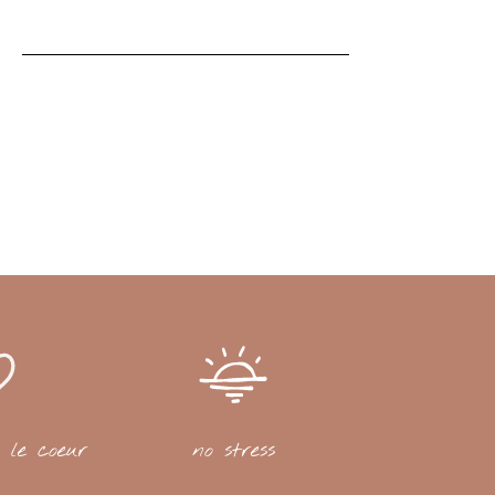
 le coeur
no stress