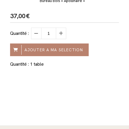
Bureau bois « Apollinaire »
37,00
€
Quantité :
AJOUTER A MA SELECTION
Quantité : 1 table